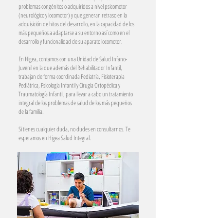
problemas congénitos o adquiridos a nivel psicomotor
(neurológico y locomotor) y que generan retraso en la
adquisición de hitos del desarrollo, en la capacidad de los
más pequeños a adaptarse a su entorno así como en el
desarrollo y funcionalidad de su aparato locomotor.
En Higea, contamos con una Unidad de Salud Infano-
Juvenil en la que además del Rehabilitador Infantil,
trabajan de forma coordinada Pediatría, Fisioterapia
Pediátrica, Psicología Infantil y Cirugía Ortopédica y
Traumatología Infantil, para llevar a cabo un tratamiento
integral de los problemas de salud de los más pequeños
de la familia.
Si tienes cualquier duda, no dudes en consultarnos. Te
esperamos en Higea Salud Integral.