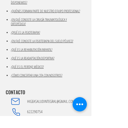
DISPONEMOS?
¿QUIÉNES FORMAN PARTE DE NUESTRO EQUIPO PROFESIONAL?
¿EN QUÉ CONSISTE LA CIRUGÍA TRAUMATOLÓGICA Y
ORTOPÉDICA?
¿QYUÉ ES LA FISIOTERAPIA?
¿EN QUÉ CONSISTE LA FISIOTERAPIA DEL SUELO PÉLVICO?
¿QUÉ ES LA REHABILITACIÓN INFANTIL?
¿QUÉ ES LA READAPTACIÓN DEPORTIVA?
​¿QUÉ ES EL PERITAJE MÉDICO?
¿CÓMO CONCERTAR UNA CITA CON NOSOTROS?
CONTACTO
HIGEASALUDINTEGRAL@GMAIL.COM
622290754
CALLE CIUDAD DE SANTANDER, 6
- 11007, CÁDIZ